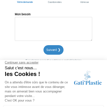
Votre demande
Coordonnées
Adresse
Mon besoin
Suivant ❯
*Les champs suivis d'un astérisque sont obligatoires
A découvrir aussi :
Volets roulants solaires
Gati'Plastic Menuiserie
- 28 Rue des Gentianes 05000 GAP -