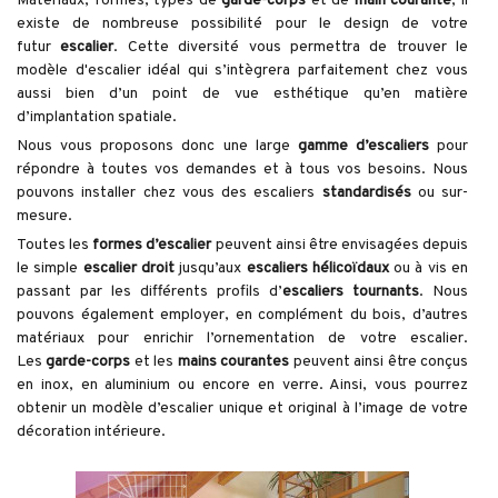
Matériaux, formes, types de
garde-corps
et de
main courante
, il
existe de nombreuse possibilité pour le design de votre
futur
escalier
. Cette diversité vous permettra de trouver le
modèle d'escalier idéal qui s’intègrera parfaitement chez vous
aussi bien d’un point de vue esthétique qu’en matière
d’implantation spatiale.
Nous vous proposons donc une large
gamme d’escaliers
pour
répondre à toutes vos demandes et à tous vos besoins. Nous
pouvons installer chez vous des escaliers
standardisés
ou sur-
mesure.
Toutes les
formes d’escalier
peuvent ainsi être envisagées depuis
le simple
escalier droit
jusqu’aux
escaliers hélicoïdaux
ou à vis en
passant par les différents profils d’
escaliers tournants
. Nous
pouvons également employer, en complément du bois, d’autres
matériaux pour enrichir l’ornementation de votre escalier.
Les
garde-corps
et les
mains courantes
peuvent ainsi être conçus
en inox, en aluminium ou encore en verre. Ainsi, vous pourrez
obtenir un modèle d’escalier unique et original à l’image de votre
décoration intérieure.