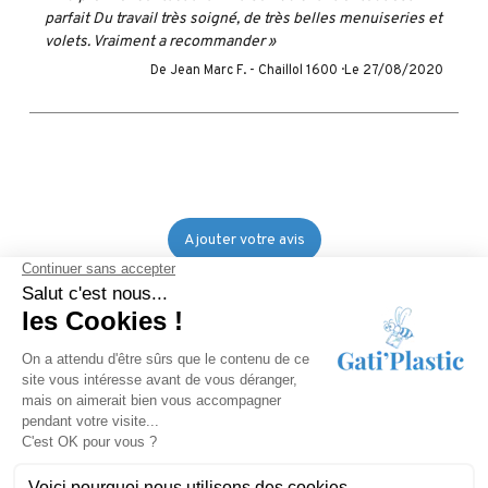
parfait Du travail très soigné, de très belles menuiseries et
volets. Vraiment a recommander »
De Jean Marc F. -
Chaillol 1600 ·
Le 27/08/2020
Ajouter votre avis
Comment sont collectés les avis clients ?
Les avis publiés sur notre site Internet font suite à une prestation
de Gati'Plastic Menuiserie. Ils peuvent avoir été sollicités par une
démarche téléphonique ou par l'envoi d'un Email à la suite d'une
prestation réalisée.
Gati'Plastic Menuiserie
- 28 Rue des Gentianes 05000 GAP -